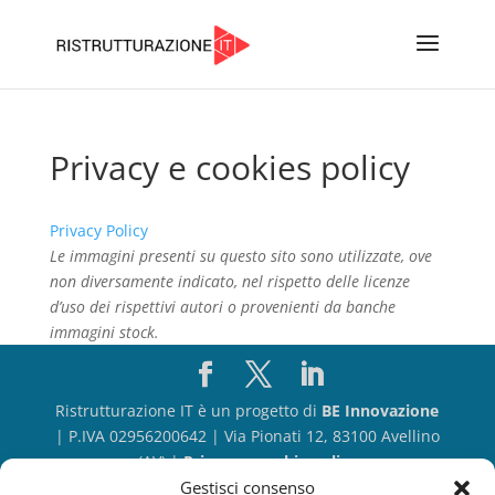
Privacy e cookies policy
Privacy Policy
Le immagini presenti su questo sito sono utilizzate, ove
non diversamente indicato, nel rispetto delle licenze
d’uso dei rispettivi autori o provenienti da banche
immagini stock.
Ristrutturazione IT è un progetto di
BE Innovazione
| P.IVA 02956200642 | Via Pionati 12, 83100 Avellino
(AV) |
Privacy e cookie policy
Gestisci consenso