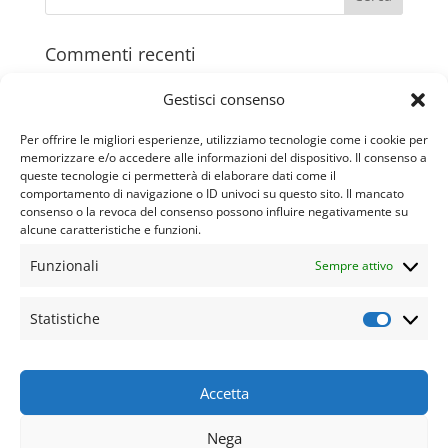
Commenti recenti
Gestisci consenso
Archivi
Per offrire le migliori esperienze, utilizziamo tecnologie come i cookie per
memorizzare e/o accedere alle informazioni del dispositivo. Il consenso a
Categorie
queste tecnologie ci permetterà di elaborare dati come il
comportamento di navigazione o ID univoci su questo sito. Il mancato
Nessuna categoria
consenso o la revoca del consenso possono influire negativamente su
alcune caratteristiche e funzioni.
Funzionali
Sempre attivo
Statistiche
Categorie
Statisti
Nessuna categoria
Accetta
Nega